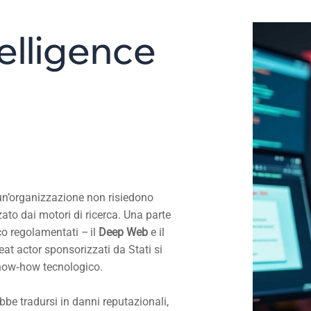
e
l
l
i
g
e
n
c
e
i un’organizzazione non risiedono
ato dai motori di ricerca. Una parte
co regolamentati – il
Deep Web
e il
eat actor sponsorizzati da Stati si
now‑how tecnologico.
ebbe tradursi in danni reputazionali,