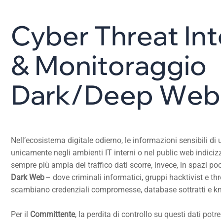
C
y
b
e
r
T
h
r
e
a
t
I
n
t
&
M
o
n
i
t
o
r
a
g
g
i
o
D
a
r
k
/
D
e
e
p
W
e
b
Nell’ecosistema digitale odierno, le informazioni sensibili d
unicamente negli ambienti IT interni o nel public web indicizz
sempre più ampia del traffico dati scorre, invece, in spazi po
Dark Web
– dove criminali informatici, gruppi hacktivist e thr
scambiano credenziali compromesse, database sottratti e k
Per il
Committente
, la perdita di controllo su questi dati potr