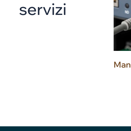
s
e
r
v
i
z
i
Threat Led Penetration
Man
Testing