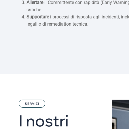
Allertare
il Committente con rapidità (Early Warnin
critiche.
Supportare
i processi di risposta agli incidenti, inc
legali o di remediation tecnica.
SERVIZI
I
n
o
s
t
r
i